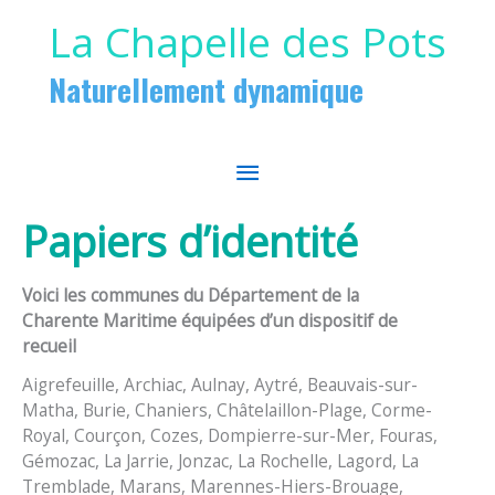
Aller au contenu
Aller au pied de page
La Chapelle des Pots
Naturellement dynamique
MENU
PRINCIPAL
Papiers d’identité
Voici les communes du Département de la
Charente Maritime équipées d’un dispositif de
recueil
Aigrefeuille, Archiac, Aulnay, Aytré, Beauvais-sur-
Matha, Burie, Chaniers, Châtelaillon-Plage, Corme-
Royal, Courçon, Cozes, Dompierre-sur-Mer, Fouras,
Gémozac, La Jarrie, Jonzac, La Rochelle, Lagord, La
Tremblade, Marans, Marennes-Hiers-Brouage,