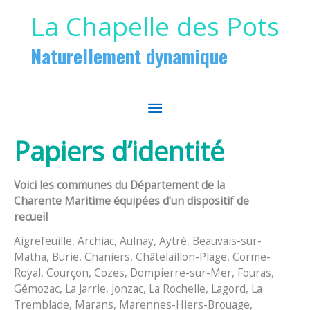
Aller au contenu
Aller au pied de page
La Chapelle des Pots
Naturellement dynamique
MENU
PRINCIPAL
Papiers d’identité
Voici les communes du Département de la
Charente Maritime équipées d’un dispositif de
recueil
Aigrefeuille, Archiac, Aulnay, Aytré, Beauvais-sur-
Matha, Burie, Chaniers, Châtelaillon-Plage, Corme-
Royal, Courçon, Cozes, Dompierre-sur-Mer, Fouras,
Gémozac, La Jarrie, Jonzac, La Rochelle, Lagord, La
Tremblade, Marans, Marennes-Hiers-Brouage,