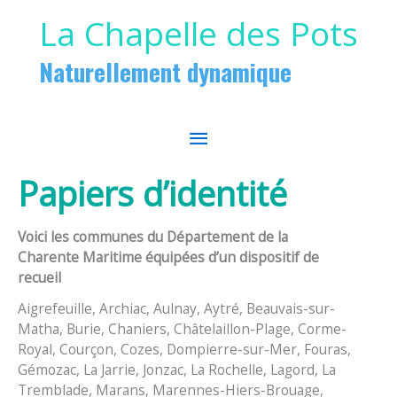
Aller au contenu
Aller au pied de page
La Chapelle des Pots
Naturellement dynamique
MENU
PRINCIPAL
Papiers d’identité
Voici les communes du Département de la
Charente Maritime équipées d’un dispositif de
recueil
Aigrefeuille, Archiac, Aulnay, Aytré, Beauvais-sur-
Matha, Burie, Chaniers, Châtelaillon-Plage, Corme-
Royal, Courçon, Cozes, Dompierre-sur-Mer, Fouras,
Gémozac, La Jarrie, Jonzac, La Rochelle, Lagord, La
Tremblade, Marans, Marennes-Hiers-Brouage,