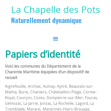
Aller au contenu
Aller au pied de page
La Chapelle des Pots
Naturellement dynamique
MENU
PRINCIPAL
Papiers d’identité
Voici les communes du Département de la
Charente Maritime équipées d’un dispositif de
recueil
Aigrefeuille, Archiac, Aulnay, Aytré, Beauvais-sur-
Matha, Burie, Chaniers, Châtelaillon-Plage, Corme-
Royal, Courçon, Cozes, Dompierre-sur-Mer, Fouras,
Gémozac, La Jarrie, Jonzac, La Rochelle, Lagord, La
Tremblade, Marans, Marennes-Hiers-Brouage,