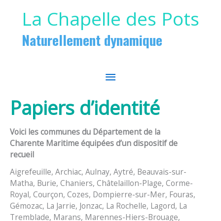
Aller au contenu
Aller au pied de page
La Chapelle des Pots
Naturellement dynamique
MENU
PRINCIPAL
Papiers d’identité
Voici les communes du Département de la
Charente Maritime équipées d’un dispositif de
recueil
Aigrefeuille, Archiac, Aulnay, Aytré, Beauvais-sur-
Matha, Burie, Chaniers, Châtelaillon-Plage, Corme-
Royal, Courçon, Cozes, Dompierre-sur-Mer, Fouras,
Gémozac, La Jarrie, Jonzac, La Rochelle, Lagord, La
Tremblade, Marans, Marennes-Hiers-Brouage,