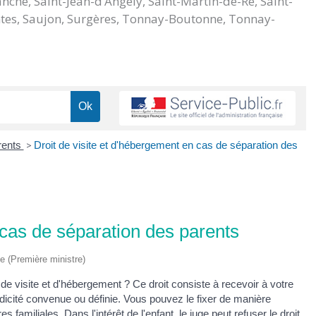
nche, Saint-Jean-d’Angély, Saint-Martin-de-Ré, Saint-
aintes, Saujon, Surgères, Tonnay-Boutonne, Tonnay-
rents
>
Droit de visite et d'hébergement en cas de séparation des
 cas de séparation des parents
ve (Première ministre)
de visite et d'hébergement ? Ce droit consiste à recevoir à votre
odicité convenue ou définie. Vous pouvez le fixer de manière
 familiales. Dans l'intérêt de l'enfant, le juge peut refuser le droit