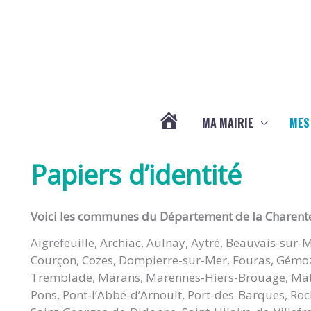
Aller au contenu
Aller au pied de page
MA MAIRIE
MES
ACTUALITÉS
Papiers d’identité
DE
Voici les communes du Département de la Charente 
LA
Aigrefeuille, Archiac, Aulnay, Aytré, Beauvais-sur-
Courçon, Cozes, Dompierre-sur-Mer, Fouras, Gémozac
CHAPELLE
Tremblade, Marans, Marennes-Hiers-Brouage, Mat
Pons, Pont-l’Abbé-d’Arnoult, Port-des-Barques, Roch