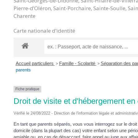
Saint-Georges-de-Didonne, Saint-Hilaire-de-Villefra
DES
Pierre-d’Oléron, Saint-Porchaire, Sainte-Soulle, S
Charente
POTS
Carte nationale d’identité
Accueil particuliers
>
Famille - Scolarité
>
Séparation des pa
parents
Fiche pratique
Droit de visite et d'hébergement en
Vérifié le 24/08/2022 - Direction de l'information légale et administrati
En tant que parents séparés, vous vous interrogez sur le droit 
domicile (dans la plupart des cas) votre enfant selon une péri
amiable ou, en cas de désaccord, faire appel au juge aux affaires