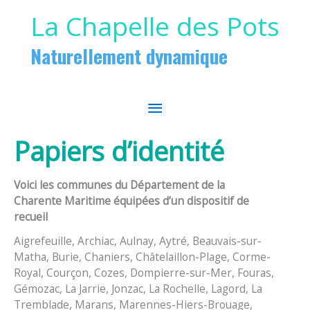
Aller au contenu
Aller au pied de page
La Chapelle des Pots
Naturellement dynamique
MENU
PRINCIPAL
Papiers d’identité
Voici les communes du Département de la
Charente Maritime équipées d’un dispositif de
recueil
Aigrefeuille, Archiac, Aulnay, Aytré, Beauvais-sur-
Matha, Burie, Chaniers, Châtelaillon-Plage, Corme-
Royal, Courçon, Cozes, Dompierre-sur-Mer, Fouras,
Gémozac, La Jarrie, Jonzac, La Rochelle, Lagord, La
Tremblade, Marans, Marennes-Hiers-Brouage,