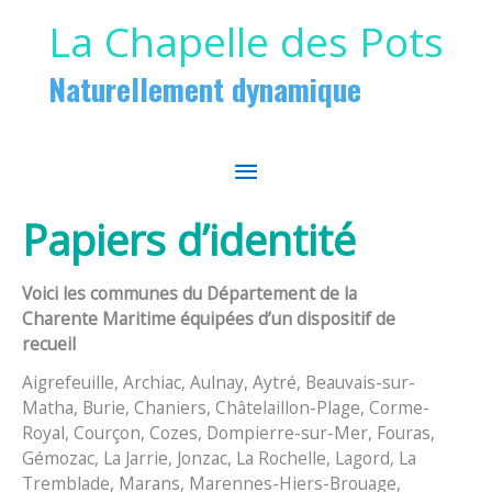
Aller au contenu
Aller au pied de page
La Chapelle des Pots
Naturellement dynamique
MENU
PRINCIPAL
Papiers d’identité
Voici les communes du Département de la
Charente Maritime équipées d’un dispositif de
recueil
Aigrefeuille, Archiac, Aulnay, Aytré, Beauvais-sur-
Matha, Burie, Chaniers, Châtelaillon-Plage, Corme-
Royal, Courçon, Cozes, Dompierre-sur-Mer, Fouras,
Gémozac, La Jarrie, Jonzac, La Rochelle, Lagord, La
Tremblade, Marans, Marennes-Hiers-Brouage,