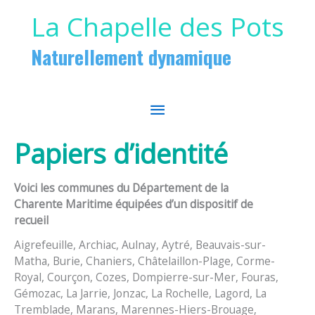
Aller au contenu
Aller au pied de page
La Chapelle des Pots
Naturellement dynamique
MENU
PRINCIPAL
Papiers d’identité
Voici les communes du Département de la
Charente Maritime équipées d’un dispositif de
recueil
Aigrefeuille, Archiac, Aulnay, Aytré, Beauvais-sur-
Matha, Burie, Chaniers, Châtelaillon-Plage, Corme-
Royal, Courçon, Cozes, Dompierre-sur-Mer, Fouras,
Gémozac, La Jarrie, Jonzac, La Rochelle, Lagord, La
Tremblade, Marans, Marennes-Hiers-Brouage,