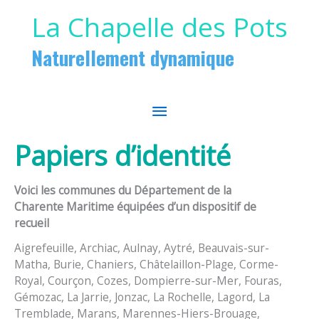
Aller au contenu
Aller au pied de page
La Chapelle des Pots
Naturellement dynamique
MENU
PRINCIPAL
Papiers d’identité
Voici les communes du Département de la
Charente Maritime équipées d’un dispositif de
recueil
Aigrefeuille, Archiac, Aulnay, Aytré, Beauvais-sur-
Matha, Burie, Chaniers, Châtelaillon-Plage, Corme-
Royal, Courçon, Cozes, Dompierre-sur-Mer, Fouras,
Gémozac, La Jarrie, Jonzac, La Rochelle, Lagord, La
Tremblade, Marans, Marennes-Hiers-Brouage,