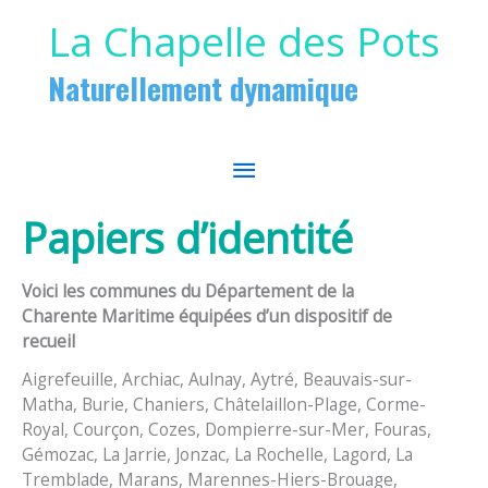
Aller au contenu
Aller au pied de page
La Chapelle des Pots
Naturellement dynamique
MENU
PRINCIPAL
Papiers d’identité
Voici les communes du Département de la
Charente Maritime équipées d’un dispositif de
recueil
Aigrefeuille, Archiac, Aulnay, Aytré, Beauvais-sur-
Matha, Burie, Chaniers, Châtelaillon-Plage, Corme-
Royal, Courçon, Cozes, Dompierre-sur-Mer, Fouras,
Gémozac, La Jarrie, Jonzac, La Rochelle, Lagord, La
Tremblade, Marans, Marennes-Hiers-Brouage,