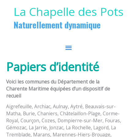
Aller au contenu
Aller au pied de page
La Chapelle des Pots
Naturellement dynamique
MENU
PRINCIPAL
Papiers d’identité
Voici les communes du Département de la
Charente Maritime équipées d’un dispositif de
recueil
Aigrefeuille, Archiac, Aulnay, Aytré, Beauvais-sur-
Matha, Burie, Chaniers, Châtelaillon-Plage, Corme-
Royal, Courçon, Cozes, Dompierre-sur-Mer, Fouras,
Gémozac, La Jarrie, Jonzac, La Rochelle, Lagord, La
Tremblade, Marans, Marennes-Hiers-Brouage,