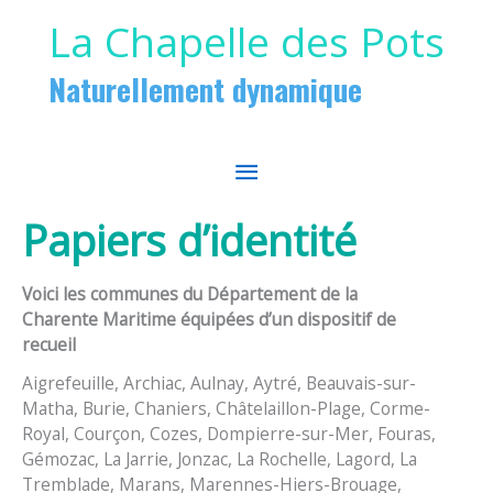
Aller au contenu
Aller au pied de page
La Chapelle des Pots
Naturellement dynamique
MENU
PRINCIPAL
Papiers d’identité
Voici les communes du Département de la
Charente Maritime équipées d’un dispositif de
recueil
Aigrefeuille, Archiac, Aulnay, Aytré, Beauvais-sur-
Matha, Burie, Chaniers, Châtelaillon-Plage, Corme-
Royal, Courçon, Cozes, Dompierre-sur-Mer, Fouras,
Gémozac, La Jarrie, Jonzac, La Rochelle, Lagord, La
Tremblade, Marans, Marennes-Hiers-Brouage,