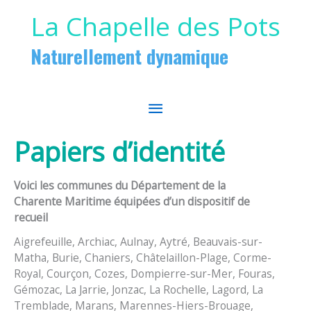
Aller au contenu
Aller au pied de page
La Chapelle des Pots
Naturellement dynamique
MENU
PRINCIPAL
Papiers d’identité
Voici les communes du Département de la
Charente Maritime équipées d’un dispositif de
recueil
Aigrefeuille, Archiac, Aulnay, Aytré, Beauvais-sur-
Matha, Burie, Chaniers, Châtelaillon-Plage, Corme-
Royal, Courçon, Cozes, Dompierre-sur-Mer, Fouras,
Gémozac, La Jarrie, Jonzac, La Rochelle, Lagord, La
Tremblade, Marans, Marennes-Hiers-Brouage,