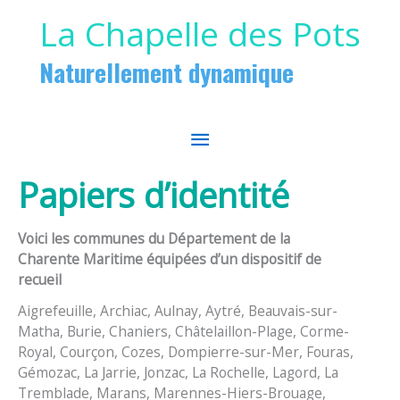
Aller au contenu
Aller au pied de page
La Chapelle des Pots
Naturellement dynamique
MENU
PRINCIPAL
Papiers d’identité
Voici les communes du Département de la
Charente Maritime équipées d’un dispositif de
recueil
Aigrefeuille, Archiac, Aulnay, Aytré, Beauvais-sur-
Matha, Burie, Chaniers, Châtelaillon-Plage, Corme-
Royal, Courçon, Cozes, Dompierre-sur-Mer, Fouras,
Gémozac, La Jarrie, Jonzac, La Rochelle, Lagord, La
Tremblade, Marans, Marennes-Hiers-Brouage,