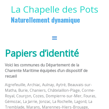
Aller au contenu
Aller au pied de page
La Chapelle des Pots
Naturellement dynamique
MENU
PRINCIPAL
Papiers d’identité
Voici les communes du Département de la
Charente Maritime équipées d’un dispositif de
recueil
Aigrefeuille, Archiac, Aulnay, Aytré, Beauvais-sur-
Matha, Burie, Chaniers, Châtelaillon-Plage, Corme-
Royal, Courçon, Cozes, Dompierre-sur-Mer, Fouras,
Gémozac, La Jarrie, Jonzac, La Rochelle, Lagord, La
Tremblade, Marans, Marennes-Hiers-Brouage,