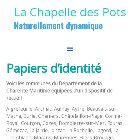
Aller au contenu
Aller au pied de page
La Chapelle des Pots
Naturellement dynamique
MENU
PRINCIPAL
Papiers d’identité
Voici les communes du Département de la
Charente Maritime équipées d’un dispositif de
recueil
Aigrefeuille, Archiac, Aulnay, Aytré, Beauvais-sur-
Matha, Burie, Chaniers, Châtelaillon-Plage, Corme-
Royal, Courçon, Cozes, Dompierre-sur-Mer, Fouras,
Gémozac, La Jarrie, Jonzac, La Rochelle, Lagord, La
Tremblade, Marans, Marennes-Hiers-Brouage,