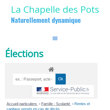
Aller au contenu
Aller au pied de page
La Chapelle des Pots
Naturellement dynamique
MENU
PRINCIPAL
Élections
Accueil particuliers
>
Famille - Scolarité
>
Rentes et
capitaux versés en cas de décès