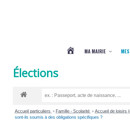
Aller au contenu
Aller au pied de page
MA MAIRIE
MES
ACTUALITÉS
Élections
DE
LA
Accueil particuliers
>
Famille - Scolarité
>
Accueil de loisirs 
CHAPELLE
sont-ils soumis à des obligations spécifiques ?