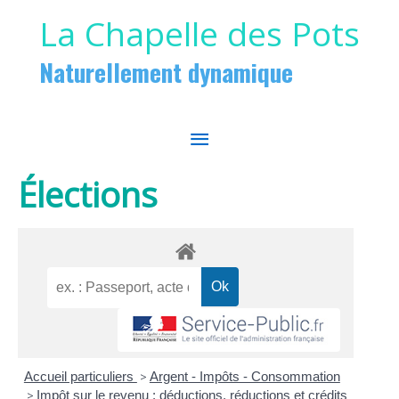
Aller au contenu
Aller au pied de page
La Chapelle des Pots
Naturellement dynamique
MENU
PRINCIPAL
Élections
Accueil particuliers
>
Argent - Impôts - Consommation
>
Impôt sur le revenu : déductions, réductions et crédits