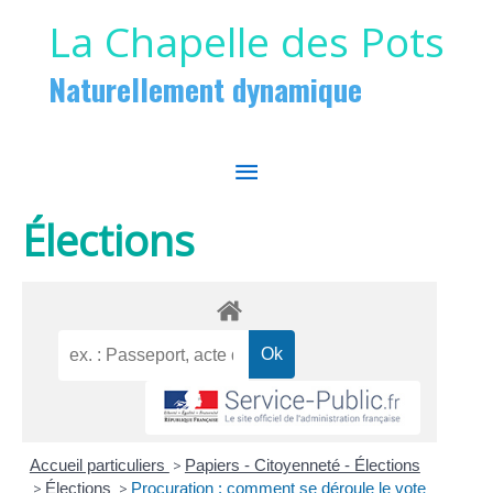
Aller au contenu
Aller au pied de page
La Chapelle des Pots
Naturellement dynamique
MENU
PRINCIPAL
Élections
Accueil particuliers
>
Papiers - Citoyenneté - Élections
>
Élections
>
Procuration : comment se déroule le vote