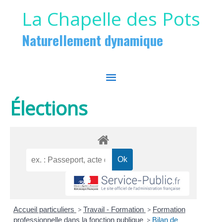
Aller au contenu
Aller au pied de page
La Chapelle des Pots
Naturellement dynamique
MENU
PRINCIPAL
Élections
Accueil particuliers
>
Travail - Formation
>
Formation
professionnelle dans la fonction publique
>
Bilan de