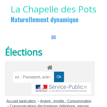
Aller au contenu
Aller au pied de page
La Chapelle des Pots
Naturellement dynamique
MENU
PRINCIPAL
Élections
Accueil particuliers
>
Argent - Impôts - Consommation
>
Communications électroniques (téléphone, internet,