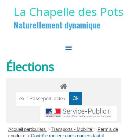
Aller au contenu
Aller au pied de page
La Chapelle des Pots
Naturellement dynamique
MENU
PRINCIPAL
Élections
Accueil particuliers
>
Transports - Mobilité
>
Permis de
conduire
>
Contrôle routier : quels papiers faut-il