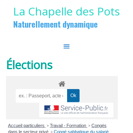
Aller au contenu
Aller au pied de page
La Chapelle des Pots
Naturellement dynamique
MENU
PRINCIPAL
Élections
Accueil particuliers
>
Travail - Formation
>
Congés
dans le secteur privé
>
Congé sabbatique du salarié