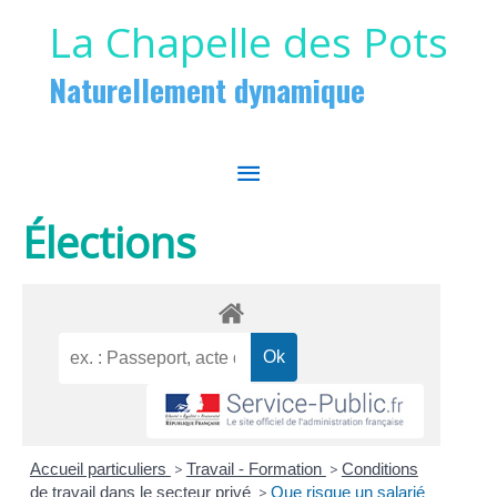
Aller au contenu
Aller au pied de page
La Chapelle des Pots
Naturellement dynamique
MENU
PRINCIPAL
Élections
Accueil particuliers
>
Travail - Formation
>
Conditions
de travail dans le secteur privé
>
Que risque un salarié