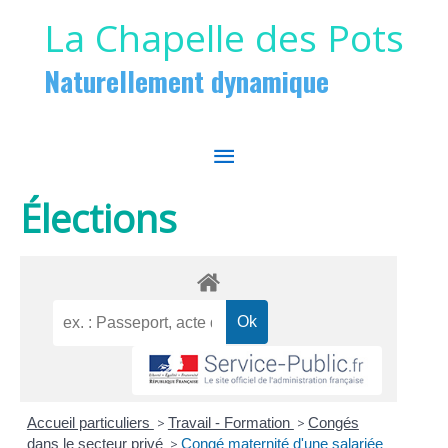
Aller au contenu
Aller au pied de page
La Chapelle des Pots
Naturellement dynamique
MENU
PRINCIPAL
Élections
Accueil particuliers
>
Travail - Formation
>
Congés
dans le secteur privé
>
Congé maternité d'une salariée