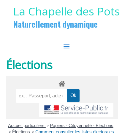
Aller au contenu
Aller au pied de page
La Chapelle des Pots
Naturellement dynamique
MENU
PRINCIPAL
Élections
Accueil particuliers
>
Papiers - Citoyenneté - Élections
>
Élections
>
Comment consulter les listes électorales