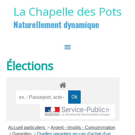
Aller au contenu
Aller au pied de page
La Chapelle des Pots
Naturellement dynamique
MENU
PRINCIPAL
Élections
Accueil particuliers
>
Argent - Impôts - Consommation
>
Garanties
>
Quelles garanties en cas d'achat d'un