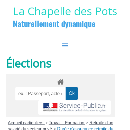
Aller au contenu
Aller au pied de page
La Chapelle des Pots
Naturellement dynamique
MENU
PRINCIPAL
Élections
Accueil particuliers
>
Travail - Formation
>
Retraite d'un
salarié du secteur privé
>
Durée d'assurance retraite du