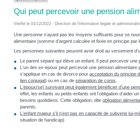
DES
Qui peut percevoir une pension ali
POTS
Vérifié le 01/12/2022 - Direction de l'information légale et administrati
Une personne n'ayant pas les moyens suffisants pour se nourri
alimentaire (somme d'argent calculée et fixée en principe par le
Les personnes suivantes peuvent avoir droit au versement d'u
Le parent séparé qui élève un enfant. Il peut percevoir une p
L'un des ex-époux peut percevoir une pension alimentaire 
s'applique en cas de divorce pour
acceptation du principe 
lien conjugal
) ou en cas de
séparation de corps
.
L'époux(se) survivant peut également bénéficier d'une pens
effet, les enfants ou petits-enfants ont l'obligation d'aide
besoins quotidiens. Cette obligation, dite
obligation alimenta
parents.
L'enfant majeur s'il n'est pas en capacité de subvenir lui
situation de handicap)