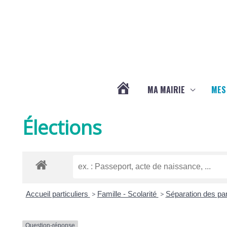
Aller au contenu
Aller au pied de page
MA MAIRIE
MES
ACTUALITÉS
Élections
DE
LA
Accueil particuliers
>
Famille - Scolarité
>
Séparation des pa
CHAPELLE
Question-réponse