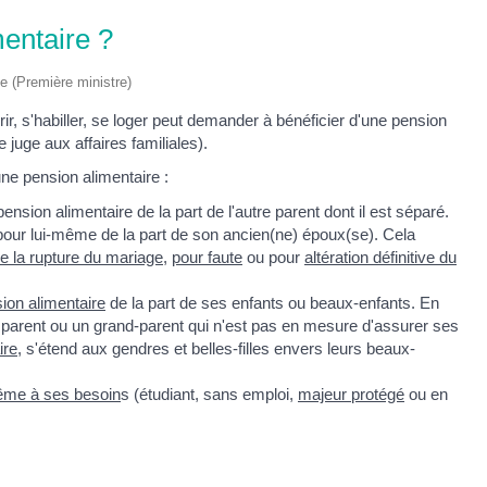
mentaire ?
ve (Première ministre)
r, s'habiller, se loger peut demander à bénéficier d'une pension
 juge aux affaires familiales).
ne pension alimentaire :
ension alimentaire de la part de l'autre parent dont il est séparé.
pour lui-même de la part de son ancien(ne) époux(se). Cela
de la rupture du mariage
,
pour faute
ou pour
altération définitive du
ion alimentaire
de la part de ses enfants ou beaux-enfants. En
r un parent ou un grand-parent qui n'est pas en mesure d'assurer ses
ire
, s'étend aux gendres et belles-filles envers leurs beaux-
-même à ses besoin
s (étudiant, sans emploi,
majeur protégé
ou en