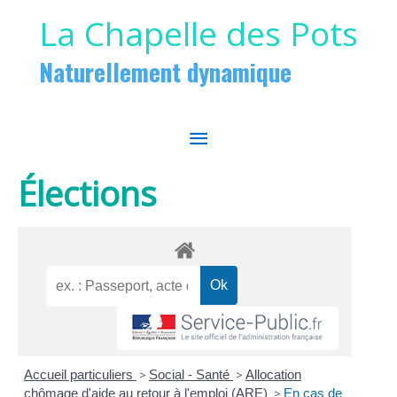
Aller au contenu
Aller au pied de page
La Chapelle des Pots
Naturellement dynamique
MENU
PRINCIPAL
Élections
Accueil particuliers
>
Social - Santé
>
Allocation
chômage d'aide au retour à l'emploi (ARE)
>
En cas de