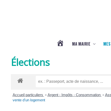
Aller au contenu
Aller au pied de page
MA MAIRIE
MES
ACTUALITÉS
Élections
DE
LA
Accueil particuliers
>
Argent - Impôts - Consommation
>
Ass
CHAPELLE
vente d'un logement