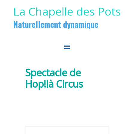
Aller au contenu
Aller au pied de page
La Chapelle des Pots
Naturellement dynamique
MENU
PRINCIPAL
Spectacle de
Hop!là Circus