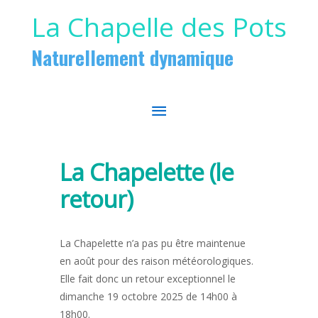
Aller au contenu
Aller au pied de page
La Chapelle des Pots
Naturellement dynamique
MENU
PRINCIPAL
La Chapelette (le
retour)
La Chapelette n’a pas pu être maintenue
en août pour des raison météorologiques.
Elle fait donc un retour exceptionnel le
dimanche 19 octobre 2025 de 14h00 à
18h00.