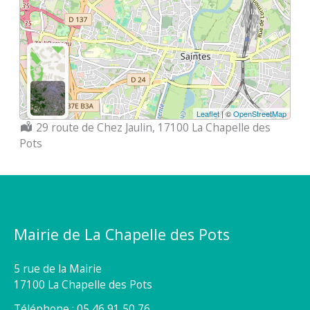
Leaflet
| ©
OpenStreetMap
Localisation :
29 route de Chez Jaulin, 17100 La Chapelle des
Pots
Mairie de La Chapelle des Pots
5 rue de la Mairie
17100 La Chapelle des Pots
Téléphone : 05 46 91 50 76