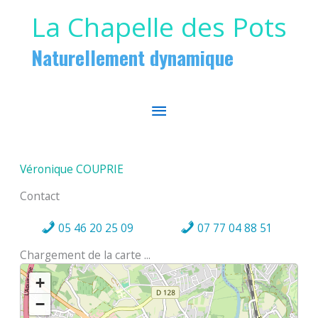
Aller au contenu
Aller au pied de page
La Chapelle des Pots
Naturellement dynamique
MENU
PRINCIPAL
Véronique COUPRIE
Contact
05 46 20 25 09
07 77 04 88 51
Chargement de la carte ...
+
−