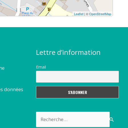
Leaflet
| ©
OpenStreetMap
Lettre d’information
Email
rme
es données
Rechercher :