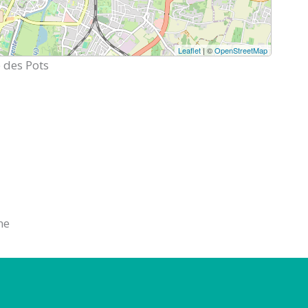
Leaflet
| ©
OpenStreetMap
 des Pots
ne