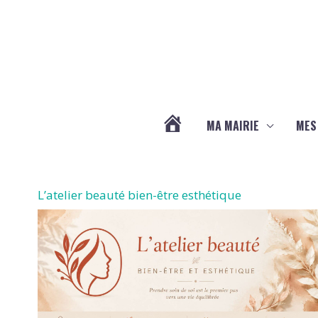
Aller au contenu
Aller au pied de page
MA MAIRIE
MES
ACTUALITÉS
DE
L’atelier beauté bien-être esthétique
LA
CHAPELLE