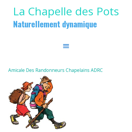
Aller au contenu
Aller au pied de page
La Chapelle des Pots
Naturellement dynamique
MENU
PRINCIPAL
Amicale Des Randonneurs Chapelains ADRC