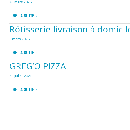
20 mars 2026
DES
JO’CREA-
LIRE LA SUITE »
BRUNCH
POTS
Rôtisserie-livraison à domicil
ET
TRAITEUR
6 mars 2026
RÔTISSERIE-
LIRE LA SUITE »
LIVRAISON
GREG’O PIZZA
À
DOMICILE
21 juillet 2021
GREG’O
LIRE LA SUITE »
PIZZA