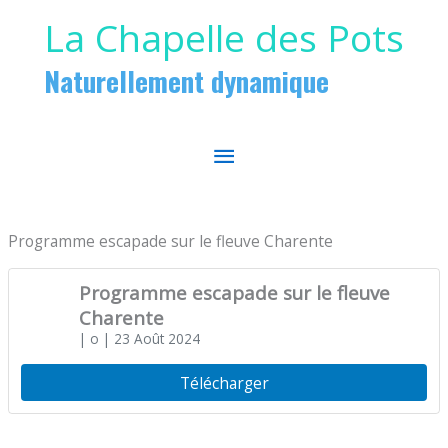
Aller au contenu
Aller au pied de page
La Chapelle des Pots
Naturellement dynamique
MENU
PRINCIPAL
Programme escapade sur le fleuve Charente
Programme escapade sur le fleuve
Charente
| o
| 23 Août 2024
Télécharger