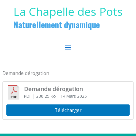
Aller au contenu
Aller au pied de page
La Chapelle des Pots
Naturellement dynamique
MENU
PRINCIPAL
Demande dérogation
Demande dérogation
PDF
| 230,25 Ko
| 14 Mars 2025
Télécharger