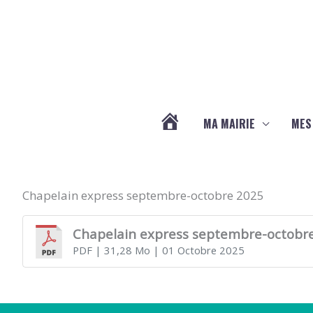
Aller au contenu
Aller au pied de page
MA MAIRIE
MES
ACTUALITÉS
DE
Chapelain express septembre-octobre 2025
Chapelain express septembre-octobr
LA
PDF
| 31,28 Mo
| 01 Octobre 2025
CHAPELLE