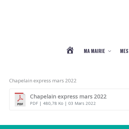
Aller au contenu
Aller au pied de page
MA MAIRIE
MES
ACTUALITÉS
DE
Chapelain express mars 2022
Chapelain express mars 2022
LA
PDF
| 480,78 Ko
| 03 Mars 2022
CHAPELLE