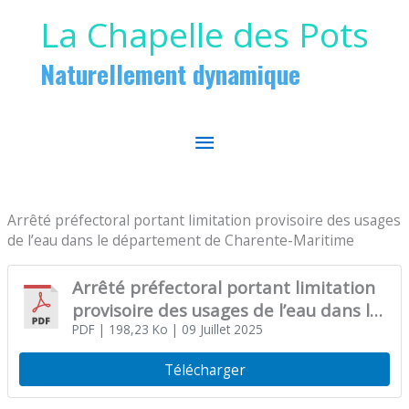
Aller au contenu
Aller au pied de page
La Chapelle des Pots
Naturellement dynamique
MENU
PRINCIPAL
Arrêté préfectoral portant limitation provisoire des usages
de l’eau dans le département de Charente-Maritime
Arrêté préfectoral portant limitation
provisoire des usages de l’eau dans le
département de Charente-Maritime
PDF
| 198,23 Ko
| 09 Juillet 2025
Télécharger