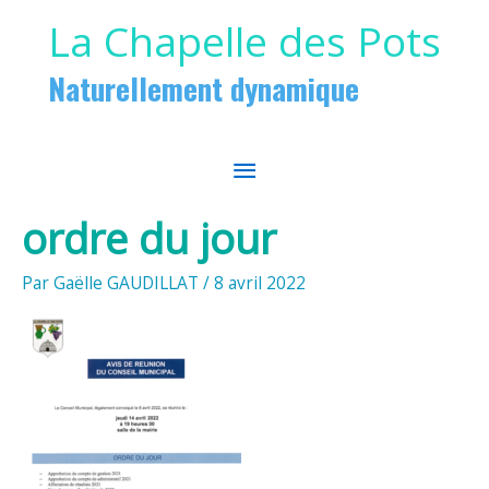
Aller au contenu
Aller au pied de page
La Chapelle des Pots
Naturellement dynamique
MENU
PRINCIPAL
ordre du jour
Par
Gaëlle GAUDILLAT
/
8 avril 2022