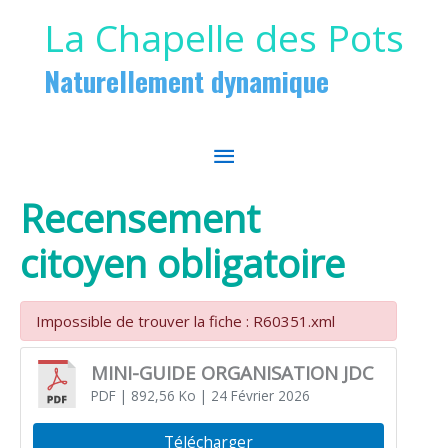
Aller au contenu
Aller au pied de page
La Chapelle des Pots
Naturellement dynamique
MENU
PRINCIPAL
Recensement
citoyen obligatoire
Impossible de trouver la fiche : R60351.xml
MINI-GUIDE ORGANISATION JDC
PDF
| 892,56 Ko
| 24 Février 2026
Télécharger