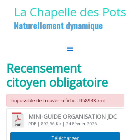
Aller au contenu
Aller au pied de page
La Chapelle des Pots
Naturellement dynamique
MENU
PRINCIPAL
Recensement
citoyen obligatoire
Impossible de trouver la fiche : R58943.xml
MINI-GUIDE ORGANISATION JDC
PDF
| 892,56 Ko
| 24 Février 2026
Télécharger