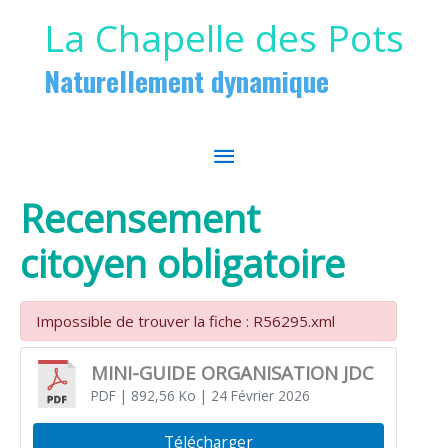
Aller au contenu
Aller au pied de page
La Chapelle des Pots
Naturellement dynamique
MENU
PRINCIPAL
Recensement
citoyen obligatoire
Impossible de trouver la fiche : R56295.xml
MINI-GUIDE ORGANISATION JDC
PDF
| 892,56 Ko
| 24 Février 2026
Télécharger