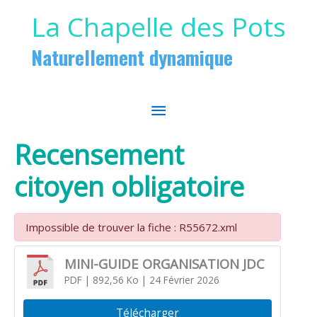
Aller au contenu
Aller au pied de page
La Chapelle des Pots
Naturellement dynamique
MENU
PRINCIPAL
Recensement
citoyen obligatoire
Impossible de trouver la fiche : R55672.xml
MINI-GUIDE ORGANISATION JDC
PDF
| 892,56 Ko
| 24 Février 2026
Télécharger